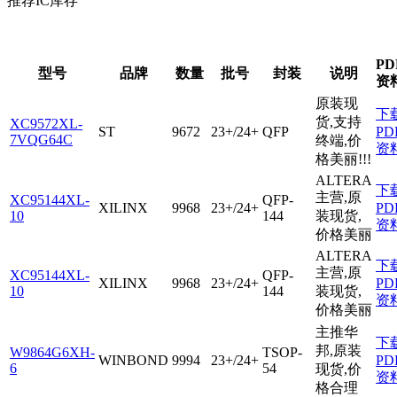
推荐IC库存
PD
型号
品牌
数量
批号
封装
说明
资
原装现
下
货,支持
XC9572XL-
ST
9672
23+/24+
QFP
PD
7VQG64C
终端,价
资
格美丽!!!
ALTERA
下
主营,原
XC95144XL-
QFP-
XILINX
9968
23+/24+
PD
10
144
装现货,
资
价格美丽
ALTERA
下
主营,原
XC95144XL-
QFP-
XILINX
9968
23+/24+
PD
10
144
装现货,
资
价格美丽
主推华
下
邦,原装
W9864G6XH-
TSOP-
WINBOND
9994
23+/24+
PD
6
54
现货,价
资
格合理