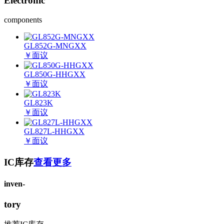
Electronic
components
GL852G-MNGXX
￥
面议
GL850G-HHGXX
￥
面议
GL823K
￥
面议
GL827L-HHGXX
￥
面议
IC库存
查看更多
inven-
tory