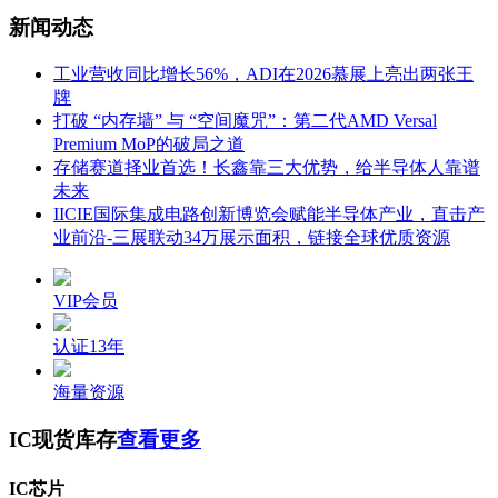
新闻动态
工业营收同比增长56%，ADI在2026慕展上亮出两张王
牌
打破 “内存墙” 与 “空间魔咒”：第二代AMD Versal
Premium MoP的破局之道
存储赛道择业首选！长鑫靠三大优势，给半导体人靠谱
未来
IICIE国际集成电路创新博览会赋能半导体产业，直击产
业前沿-三展联动34万展示面积，链接全球优质资源
VIP会员
认证13年
海量资源
IC现货库存
查看更多
IC芯片