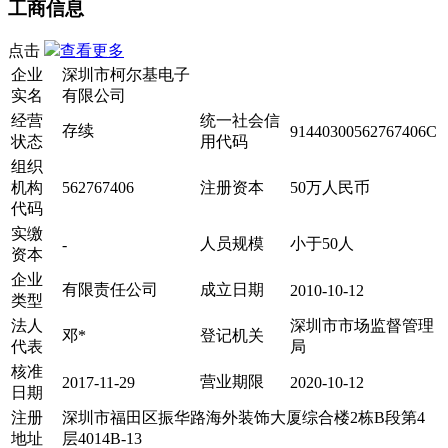
工商信息
点击
查看更多
企业
深圳市柯尔基电子
实名
有限公司
经营
统一社会信
存续
91440300562767406C
状态
用代码
组织
机构
562767406
注册资本
50万人民币
代码
实缴
人员规模
小于50人
-
资本
企业
有限责任公司
成立日期
2010-10-12
类型
法人
深圳市市场监督管理
邓*
登记机关
代表
局
核准
营业期限
2017-11-29
2020-10-12
日期
注册
深圳市福田区振华路海外装饰大厦综合楼2栋B段第4
地址
层4014B-13