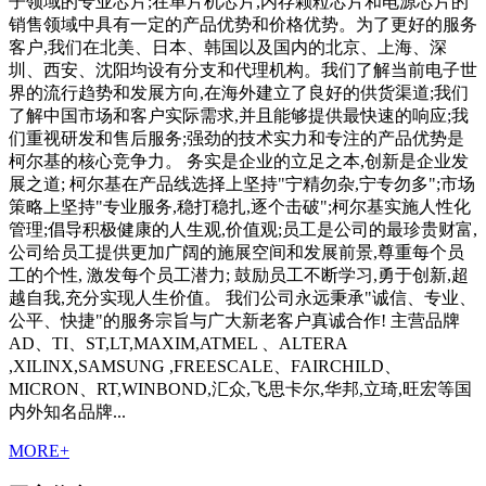
子领域的专业芯片;在单片机芯片,内存颗粒芯片和电源芯片的
销售领域中具有一定的产品优势和价格优势。为了更好的服务
客户,我们在北美、日本、韩国以及国内的北京、上海、深
圳、西安、沈阳均设有分支和代理机构。我们了解当前电子世
界的流行趋势和发展方向,在海外建立了良好的供货渠道;我们
了解中国市场和客户实际需求,并且能够提供最快速的响应;我
们重视研发和售后服务;强劲的技术实力和专注的产品优势是
柯尔基的核心竞争力。 务实是企业的立足之本,创新是企业发
展之道; 柯尔基在产品线选择上坚持"宁精勿杂,宁专勿多";市场
策略上坚持"专业服务,稳打稳扎,逐个击破";柯尔基实施人性化
管理;倡导积极健康的人生观,价值观;员工是公司的最珍贵财富,
公司给员工提供更加广阔的施展空间和发展前景,尊重每个员
工的个性, 激发每个员工潜力; 鼓励员工不断学习,勇于创新,超
越自我,充分实现人生价值。 我们公司永远秉承"诚信、专业、
公平、快捷"的服务宗旨与广大新老客户真诚合作! 主营品牌
AD、TI、ST,LT,MAXIM,ATMEL 、ALTERA
,XILINX,SAMSUNG ,FREESCALE、FAIRCHILD、
MICRON、RT,WINBOND,汇众,飞思卡尔,华邦,立琦,旺宏等国
内外知名品牌...
MORE+