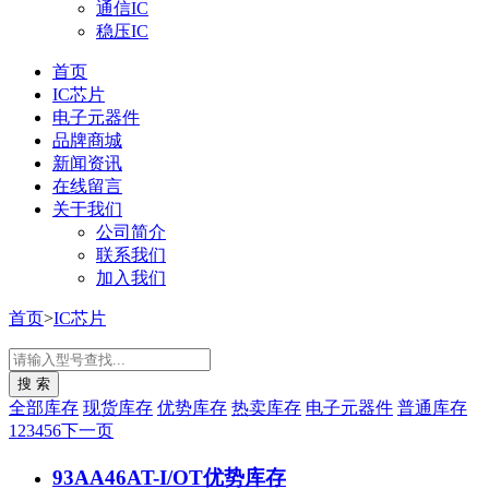
通信IC
稳压IC
首页
IC芯片
电子元器件
品牌商城
新闻资讯
在线留言
关于我们
公司简介
联系我们
加入我们
首页
>
IC芯片
全部库存
现货库存
优势库存
热卖库存
电子元器件
普通库存
1
2
3
4
5
6
下一页
93AA46AT-I/OT
优势库存