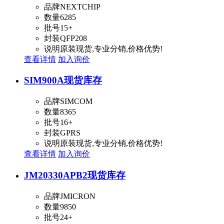
品牌
NEXTCHIP
数量
6285
批号
15+
封装
QFP208
说明
原装现货,专业分销,价格优势!
查看详情
加入询价
SIM900A
现货库存
品牌
SIMCOM
数量
8365
批号
16+
封装
GPRS
说明
原装现货,专业分销,价格优势!
查看详情
加入询价
JM20330APB2
现货库存
品牌
JMICRON
数量
9850
批号
24+