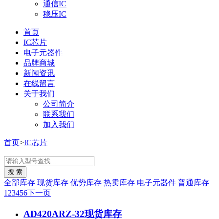
通信IC
稳压IC
首页
IC芯片
电子元器件
品牌商城
新闻资讯
在线留言
关于我们
公司简介
联系我们
加入我们
首页
>
IC芯片
全部库存
现货库存
优势库存
热卖库存
电子元器件
普通库存
1
2
3
4
5
6
下一页
AD420ARZ-32
现货库存