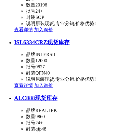
数量
20196
批号
24+
封装
SOP
说明
原装现货,专业分销,价格优势!
查看详情
加入询价
ISL6334CRZ
现货库存
品牌
INTERSIL
数量
12000
批号
0827
封装
QFN40
说明
原装现货,专业分销,价格优势!
查看详情
加入询价
ALC888
现货库存
品牌
REALTEK
数量
9860
批号
24+
封装
qfp48