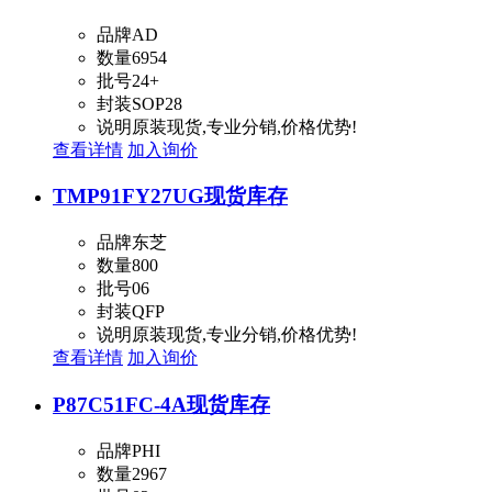
品牌
AD
数量
6954
批号
24+
封装
SOP28
说明
原装现货,专业分销,价格优势!
查看详情
加入询价
TMP91FY27UG
现货库存
品牌
东芝
数量
800
批号
06
封装
QFP
说明
原装现货,专业分销,价格优势!
查看详情
加入询价
P87C51FC-4A
现货库存
品牌
PHI
数量
2967