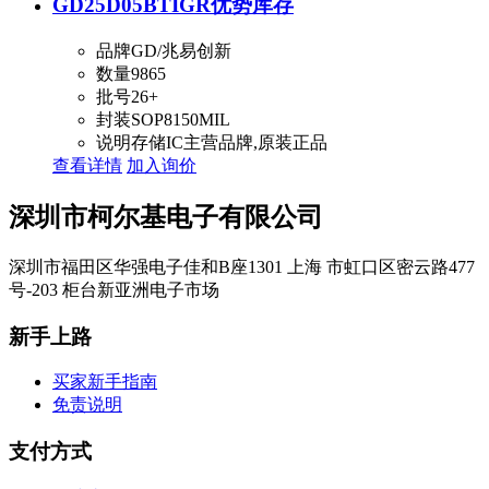
GD25D05BTIGR
优势库存
品牌
GD/兆易创新
数量
9865
批号
26+
封装
SOP8150MIL
说明
存储IC主营品牌,原装正品
查看详情
加入询价
深圳市柯尔基电子有限公司
深圳市福田区华强电子佳和B座1301 上海 市虹口区密云路477
号-203 柜台新亚洲电子市场
新手上路
买家新手指南
免责说明
支付方式