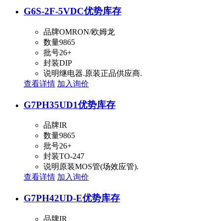
G6S-2F-5VDC
优势库存
品牌
OMRON/欧姆龙
数量
9865
批号
26+
封装
DIP
说明
继电器.原装正品供应商.
查看详情
加入询价
G7PH35UD1
优势库存
品牌
IR
数量
9865
批号
26+
封装
TO-247
说明
原装MOS管(场效应管).
查看详情
加入询价
G7PH42UD-E
优势库存
品牌
IR